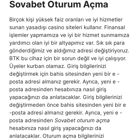
Sovabet Oturum Açma
Birçok kişi yüksek faiz oranları ve iyi hizmetler
sunan yasadışı casino siteleri kullanır. Finansal
işlemler yapmamıza ve iyi bir hizmet sunmamıza
yardımcı olan iyi bir altyapımız var. Sık sık para
gönderdiğimiz ve aldığımız adresi değiştiriyoruz.
BTK bu cihaz için bir sorun değil ve iyi çalışıyor.
Üyeler kurban olamaz. Giriş bilgilerinizi
değiştirmek için bahis sitesinden yeni bir e -
posta adresi almanız gerekir. Ayrıca, yeni e -
posta adresinden hesabınıza nasıl giriş
yapacağınızı da anlatacaklar. Giriş bilgilerinizi
değiştirmeden önce bahis sitesinden yeni bir e
-posta adresi almanız gerekir. Ayrıca, yeni e -
posta adresinden
Sovabet oturum açma
hesabınıza nasıl giriş yapacağınızı da
anlatacaklar. Oturum açma bilgilerinizi