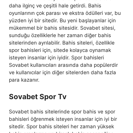
daha ilginç ve çeşitli hale getirdi. Bahis
oyunlarının çok parası ve ekstra ödülleri var, bu
yüzden iyi bir sitedir. Bu yeni başlayanlar için
mükemmel bir bahis sitesidir. Sovabet sitesi,
sunduğu özelliklerle her zaman diğer bahis
sitelerinden ayrılabilir. Bahis siteleri, özellikle
spor bahisleri için, sitede kolayca oynamak
isteyen insanlar için iyidir. Spor bahisleri
Sovabet kullanıcıları arasında daha popülerdir
ve kullanıcılar için diğer sitelerden daha fazla
para kazanır.
Sovabet Spor Tv
Sovabet bahis sitelerinde spor bahis ve spor
bahisleri öğrenmek isteyen insanlar için iyi bir
sitedir. Spor bahis siteleri her zaman yüksek