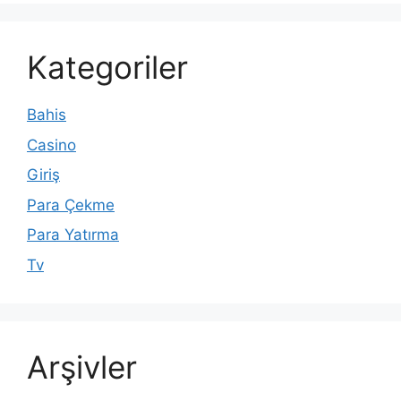
Kategoriler
Bahis
Casino
Giriş
Para Çekme
Para Yatırma
Tv
Arşivler