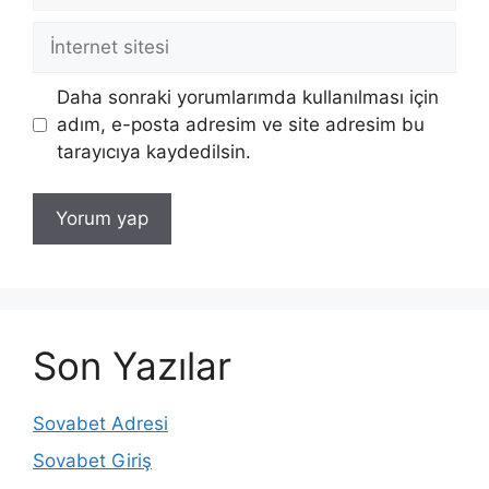
İnternet
sitesi
Daha sonraki yorumlarımda kullanılması için
adım, e-posta adresim ve site adresim bu
tarayıcıya kaydedilsin.
Son Yazılar
Sovabet Adresi
Sovabet Giriş