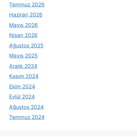
Temmuz 2026
Haziran 2026
Mayıs 2026
Nisan 2026
Ağustos 2025
Mayıs 2025
Aralık 2024
Kasım 2024
Ekim 2024
Eylül 2024
Ağustos 2024
Temmuz 2024