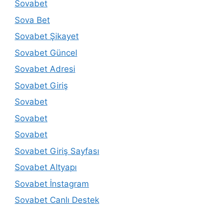
Sovabet
Sova Bet
Sovabet Şikayet
Sovabet Güncel
Sovabet Adresi
Sovabet Giriş
Sovabet
Sovabet
Sovabet
Sovabet Giriş Sayfası
Sovabet Altyapı
Sovabet İnstagram
Sovabet Canlı Destek