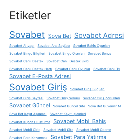
Etiketler
Sovabet
Sovabet Adresi
Sova Bet
Sovabet Altyapı
Sovabet Ana Sayfası
Sovabet Bahis Oyunları
Sovabet Bingo Bilgileri
Sovabet Bingo Oranları
Sovabet Bonus
Sovabet Canlı Destek
Sovabet Canlı Destek Ekibi
Sovabet Canlı Destek Hattı
Sovabet Canlı Oyunlar
Sovabet Canlı Tv
Sovabet E-Posta Adresi
Sovabet Giriş
Sovabet Giriş Bilgileri
Sovabet Giriş Sayfası
Sovabet Giriş Sorunu
Sovabet Giriş Zorlukları
Sovabet Güncel
Sovabet Güncel Site
Sova Bet Güvenilir Mi
Sova Bet Kayıt Aşaması
Sovabet Kayıt İşlemleri
Sovabet Mobil Bahis
Sovabet Kupon Oluşturma
Sovabet Mobil Giriş
Sovabet Mobil Site
Sovabet Mobil Ödeme
Sovabet Para Yatırma
Sovabet Para Kazanmak