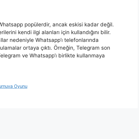
Whatsapp popülerdir, ancak eskisi kadar değil.
erini kendi ilgi alanları için kullandığını bilir.
allar nedeniyle Whatsapp’ı telefonlarında
gulamalar ortaya çıktı. Örneğin, Telegram son
 Telegram ve Whatsapp’ı birlikte kullanmaya
urnuva Oyunu