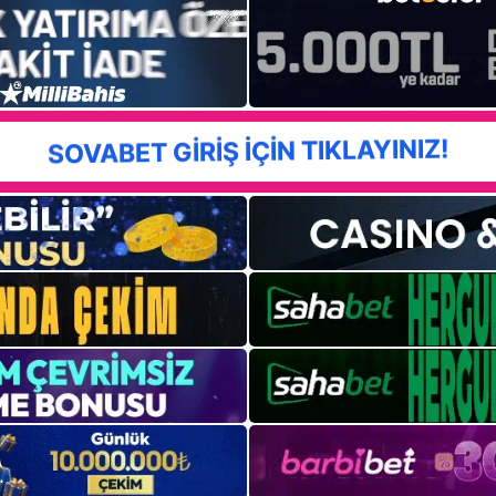
SOVABET GİRİŞ İÇİN TIKLAYINIZ!