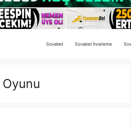
Sovabet
Sovabet İnceleme
Sov
a Oyunu