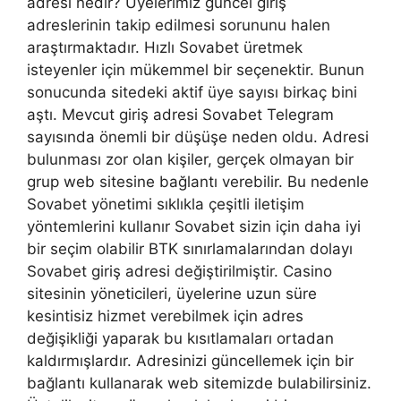
adresi nedir? Üyelerimiz güncel giriş
adreslerinin takip edilmesi sorununu halen
araştırmaktadır. Hızlı Sovabet üretmek
isteyenler için mükemmel bir seçenektir. Bunun
sonucunda sitedeki aktif üye sayısı birkaç bini
aştı. Mevcut giriş adresi Sovabet Telegram
sayısında önemli bir düşüşe neden oldu. Adresi
bulunması zor olan kişiler, gerçek olmayan bir
grup web sitesine bağlantı verebilir. Bu nedenle
Sovabet yönetimi sıklıkla çeşitli iletişim
yöntemlerini kullanır Sovabet sizin için daha iyi
bir seçim olabilir BTK sınırlamalarından dolayı
Sovabet giriş adresi değiştirilmiştir. Casino
sitesinin yöneticileri, üyelerine uzun süre
kesintisiz hizmet verebilmek için adres
değişikliği yaparak bu kısıtlamaları ortadan
kaldırmışlardır. Adresinizi güncellemek için bir
bağlantı kullanarak web sitemizde bulabilirsiniz.