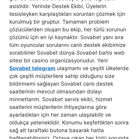
asistidir. Yerinde Destek Ekibi, Üyelerin
tesisteyken karşılaştıkları sorunları çözmek için
kurulmuş bir gruptur. Tamamen problem
çözücülerden oluşan bu ekip, her türlü sorunun
çözümü için en iyi kaynaktır. Sovabet yanı sıra
tüm oyuncular sorularını canlı destek ekibimize
sorabilirler Sovabet dünya
Sovabet bahis web
sitesi
bir casino organizasyonudur. Yeni
Sovabet telegram
ulaşmamı ve çeşitli ülkelerde
çok çeşitli müşterilere sahip olduğunu size
bildirmemi sağlayan Sovabet canlı destek
saatlerinin mevcut olmasından dolayı
minnettarım. Sovabet servis ekibi, hizmet
saatlerini müşterilerin ihtiyaçlarına göre
ayarladıkları için her zaman ulaşılabilir ve
oldukça yeteneklidir. Konumu keşfettikten sonra
sağ alt taraftaki butona basarak hatta
bağlanabilirsiniz. Ortaya çıkan her türlü sorunda