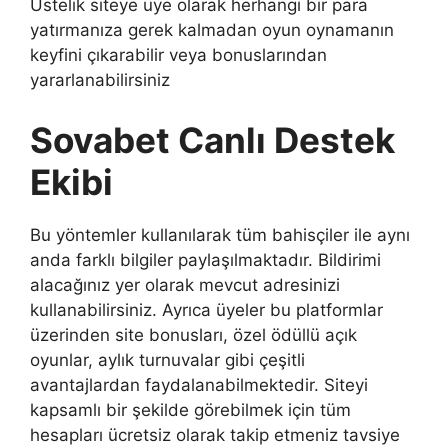
Üstelik siteye üye olarak herhangi bir para
yatırmanıza gerek kalmadan oyun oynamanın
keyfini çıkarabilir veya bonuslarından
yararlanabilirsiniz
Sovabet Canlı Destek
Ekibi
Bu yöntemler kullanılarak tüm bahisçiler ile aynı
anda farklı bilgiler paylaşılmaktadır. Bildirimi
alacağınız yer olarak mevcut adresinizi
kullanabilirsiniz. Ayrıca üyeler bu platformlar
üzerinden site bonusları, özel ödüllü açık
oyunlar, aylık turnuvalar gibi çeşitli
avantajlardan faydalanabilmektedir. Siteyi
kapsamlı bir şekilde görebilmek için tüm
hesapları ücretsiz olarak takip etmeniz tavsiye