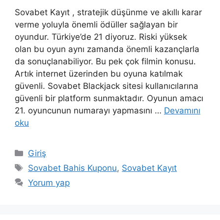
Sovabet Kayıt , stratejik düşünme ve akıllı karar
verme yoluyla önemli ödüller sağlayan bir
oyundur. Türkiye’de 21 diyoruz. Riski yüksek
olan bu oyun aynı zamanda önemli kazançlarla
da sonuçlanabiliyor. Bu pek çok filmin konusu.
Artık internet üzerinden bu oyuna katılmak
güvenli. Sovabet Blackjack sitesi kullanıcılarına
güvenli bir platform sunmaktadır. Oyunun amacı
21. oyuncunun numarayı yapmasını …
Devamını
oku
Kategoriler
Giriş
Etiketler
Sovabet Bahis Kuponu
,
Sovabet Kayıt
Yorum yap