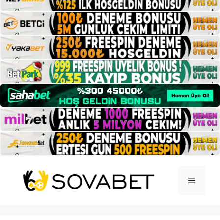
İçeriğe
atla
Menü