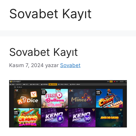
Sovabet Kayıt
Sovabet Kayıt
Kasım 7, 2024
yazar
Sovabet